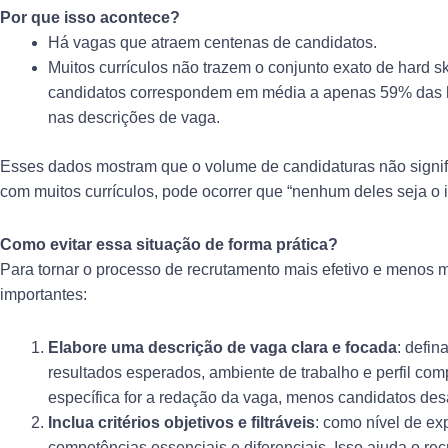
Por que isso acontece?
Há vagas que atraem centenas de candidatos.
Muitos currículos não trazem o conjunto exato de hard ski
candidatos correspondem em média a apenas 59% das har
nas descrições de vaga.
Esses dados mostram que o volume de candidaturas não signif
com muitos currículos, pode ocorrer que “nenhum deles seja o i
Como evitar essa situação de forma prática?
Para tornar o processo de recrutamento mais efetivo e menos 
importantes:
Elabore uma descrição de vaga clara e focada
: defi
resultados esperados, ambiente de trabalho e perfil co
específica for a redação da vaga, menos candidatos desa
Inclua critérios objetivos e filtráveis
: como nível de ex
competências essenciais e diferenciais. Isso ajuda o recru