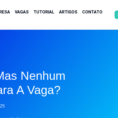
RESA
VAGAS
TUTORIAL
ARTIGOS
CONTATO
, Mas Nenhum
ara A Vaga?
025