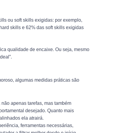
lls ou soft skills exigidas: por exemplo,
d skills e 62% das soft skills exigidas
ica qualidade de encaixe. Ou seja, mesmo
deal”.
moroso, algumas medidas práticas são
na não apenas tarefas, mas também
mportamental desejado. Quanto mais
linhados ela atrairá.
periência, ferramentas necessárias,
tador a filtrar melhor desde o início.